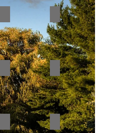
placa c/ pino polida
Placa sem friso
Placa 2 nomes
Placa com ramo
Placa patinada
Placa com rosa